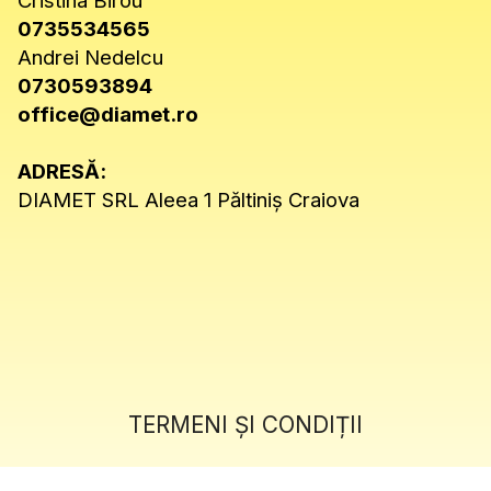
Cristina Birou
0735534565
Andrei Nedelcu
0730593894
office@diamet.ro
ADRESĂ:
DIAMET SRL Aleea 1 Păltiniș Craiova
TERMENI ȘI CONDIȚII
POLITICĂ DE SECURITATE