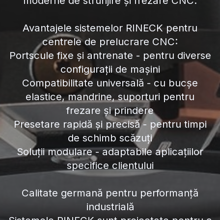
moderne de strunjire și frezare CNC.
Avantajele sistemelor RINECK pentru
centrele de prelucrare CNC:
Portscule fixe și antrenate - pentru diverse
configurații de mașini
Compatibilitate universală - cu bucșe
elastice, mandrine, suporturi pentru
frezare și prindere
Presetare rapidă și precisă - pentru timpi
de schimb scăzuți
Soluții modulare - adaptabile aplicațiilor
specifice clientului
Calitate germană pentru performanță
industrială