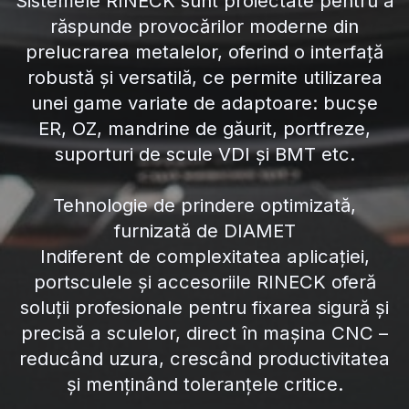
Sistemele RINECK sunt proiectate pentru a
răspunde provocărilor moderne din
prelucrarea metalelor, oferind o interfață
robustă și versatilă, ce permite utilizarea
unei game variate de adaptoare: bucșe
ER, OZ, mandrine de găurit, portfreze,
suporturi de scule VDI și BMT etc.
Tehnologie de prindere optimizată,
furnizată de DIAMET
Indiferent de complexitatea aplicației,
portsculele și accesoriile RINECK oferă
soluții profesionale pentru fixarea sigură și
precisă a sculelor, direct în mașina CNC –
reducând uzura, crescând productivitatea
și menținând toleranțele critice.