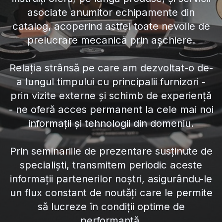
asociate anumitor echipamente din
catalog, acoperind astfel toate nevoile de
prelucrare mecanică prin așchiere.
Relația strânsă pe care am dezvoltat-o de-
a lungul timpului cu principalii furnizori -
prin vizite externe și schimb de experiență
- ne oferă acces permanent la cele mai noi
informații și tehnologii din domeniu.
Prin seminariile de prezentare susținute de
specialiști, transmitem periodic aceste
informații partenerilor noștri, asigurându-le
un flux constant de noutăți care le permite
să lucreze în condiții optime de
performanță.