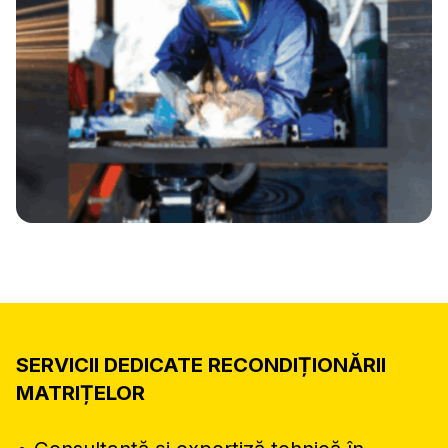
SERVICII DEDICATE RECONDIȚIONĂRII
MATRIȚELOR